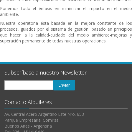
Ponemos todo el énfasis en minimizar el impacto en el medio
ambiente.
Nuestra operatoria ésta basada en la mejora constante de los
procesos, guiados por el sistema de gestión, basado en principios
que hacen a la calidad-cuidado del medio ambiente-mejoras y
superación permanente de todas nuestras operaciones.
Subscríbase a nuestro Newsletter
Contacto Alquileres
Av. Central Acero Argentino Este Nro. 653
Parque Empresarial Comirsa
Buenos Aires - Argentina
Tel: 336 - 154419440