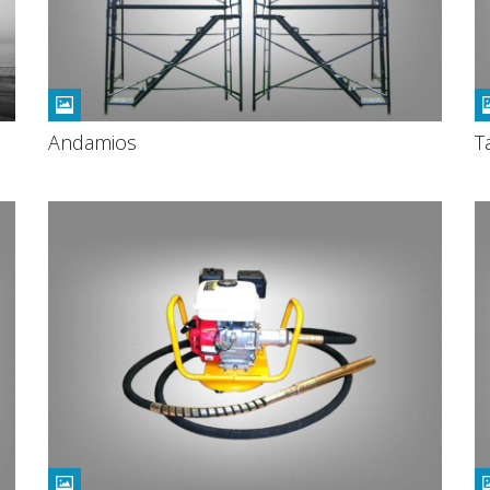
Andamios
T