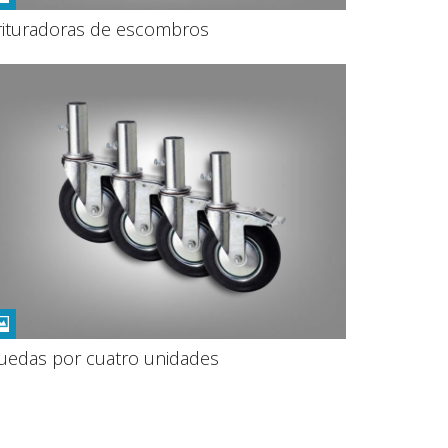
rituradoras de escombros
uedas por cuatro unidades