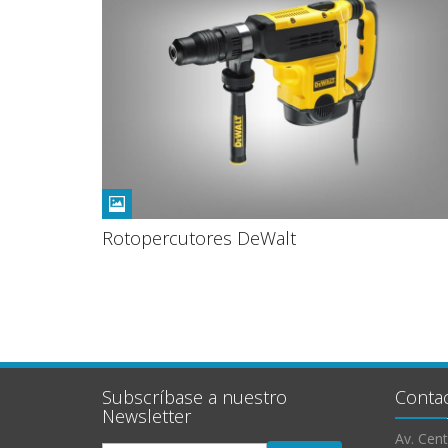
Rotopercutores DeWalt
Subscríbase a nuestro
Contac
Newsletter
Av. Cent