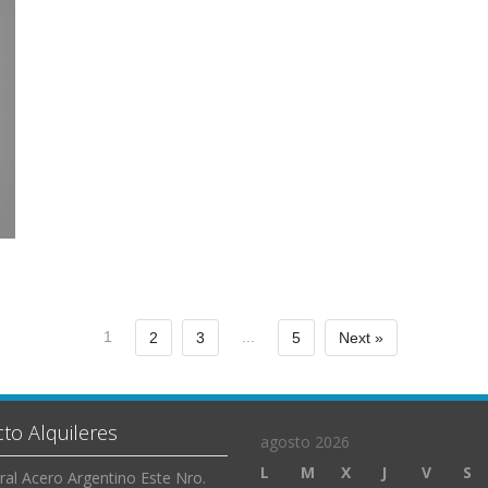
1
...
2
3
5
Next »
to Alquileres
agosto 2026
L
M
X
J
V
S
ral Acero Argentino Este Nro.