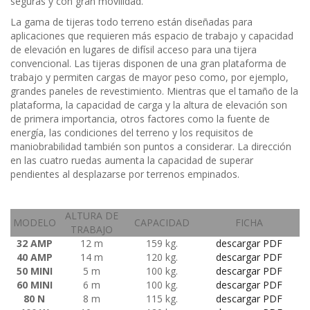
seguras y con gran movilidad.
La gama de tijeras todo terreno están diseñadas para
aplicaciones que requieren más espacio de trabajo y capacidad
de elevación en lugares de difísil acceso para una tijera
convencional. Las tijeras disponen de una gran plataforma de
trabajo y permiten cargas de mayor peso como, por ejemplo,
grandes paneles de revestimiento. Mientras que el tamaño de la
plataforma, la capacidad de carga y la altura de elevación son
de primera importancia, otros factores como la fuente de
energía, las condiciones del terreno y los requisitos de
maniobrabilidad también son puntos a considerar. La dirección
en las cuatro ruedas aumenta la capacidad de superar
pendientes al desplazarse por terrenos empinados.
ALTURA DE
MODELO
CAPACIDAD
FICHA
TRABAJO
32 AMP
12 m
159 kg.
descargar PDF
40 AMP
14 m
120 kg.
descargar PDF
50 MINI
5 m
100 kg.
descargar PDF
60 MINI
6 m
100 kg.
descargar PDF
80 N
8 m
115 kg.
descargar PDF